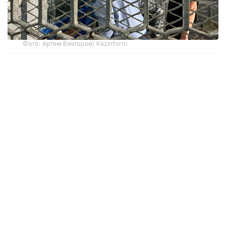
Фото: Артем Викторов/ Kazinform
По его словам, на сегодняшний день в суды
направлено около 10 тыс. преставлений, из них
около 4400 подготовлено учреждениями
уголовно-исполнительной системы и более
6900 — службами пробации.
— На сегодняшний день судами
рассмотрено свыше 1000 материалов.
В результате из учреждений уголовно-
исполнительной системы освобождены
620 человек. После освобождения
в отношении данных граждан будет
установлен административный надзор.