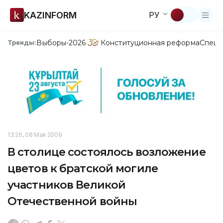
KAZINFORM
РУ
Выборы-2026
Конституционная реформа
Спецп
Тренды:
13:26, 08 Мая 2009
В столице состоялось возложение
цветов к братской могиле
участников Великой
Отечественной войны