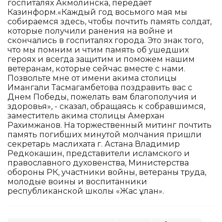
госпиталях Акмолинска, передает
Казинформ.«Каждый год восьмого мая мы
собираемся здесь, чтобы почтить память солдат,
которые получили ранения на войне и
скончались в госпиталях города. Это знак того,
что мы помним и чтим память об ушедших
героях и всегда защитим и поможем нашим
ветеранам, которые сейчас вместе с нами.
Позвольте мне от имени акима столицы
Имангали Тасмагамбетова поздравить вас с
Днем Победы, пожелать вам благополучия и
здоровья», - сказал, обращаясь к собравшимся,
заместитель акима столицы Амерхан
Рахимжанов. На торжественный митинг почтить
память погибших минутой молчания пришли
секретарь маслихата г. Астана Владимир
Редкокашин, представители исламского и
православного духовенства, Министерства
обороны РК, участники войны, ветераны труда,
молодые воины и воспитанники
республиканской школы «Жас ұлан».