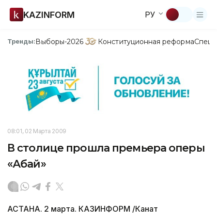
KAZINFORM
РУ
Выборы-2026
Конституционная реформа
Спецп
Тренды:
08:01, 02 Марта 2009
В столице прошла премьера оперы
«Абай»
АСТАНА. 2 марта. КАЗИНФОРМ /Канат