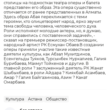
столицы на подмостках театра оперы и балета
представлен его образ. Эта опера существенно
отличается от ранее представленных в Алматы.
Здесь образ Абая перекликается с теми
героями, кто олицетворяет народ, ярко звучит
тема свободы человека, человеческого духа.
Роли исполняют молодые актеры, но, я думаю,
они справились с поставленной задачей», -
сказал на премьере режиссер-постановщик,
народный артист РК Есмухан Обаев.В создании
оперы приняли участие такие известные
деятели культуры, как Абзал Мухитдинов,
Есенгельды Туяков, Турсынбек Нуркалиев, Галия
Бурибаева, Махмут Тойкенов и другие. В
главной роли ? заслуженный деятель РК Жанат
Шыбыкбаев, в роли Айдара ? Киякбай Асамбаев,
Ажар ? Галия Байгазинова, Азим ? Канат
Омарбаев.
Культура
Астана
Общество