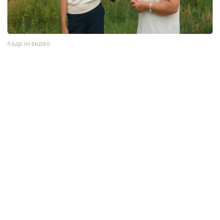
Кадр из видео
Однако, как отмечается в сюжете, далеко не все
жители села знают об этом историческом
наследии. Сегодня многие дома в населенном
пункте пустуют.
— В будущем мы планируем создать здесь
музей под открытым небом. Кроме того,
хотим построить этноаул с юртами. Когда
здесь работали ученые, такой юрточный
городок уже создавался. Тогда
мы привозили школьников, знакомили
их с историческим памятником
и проводили экскурсии, — сообщила
заместитель акима Денисовского района