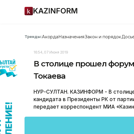
KAZINFORM
Акорда
Назначения
Закон и порядок
Дось
Тренды:
16:54, 07 Июня 2019
В столице прошел фору
Токаева
НУР-СУЛТАН. КАЗИНФОРМ - В столице
кандидата в Президенты РК от парти
передает корреспондент МИА «Кази