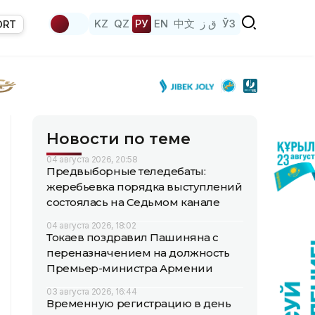
KZ
QZ
РУ
EN
中文
ق ز
ЎЗ
ORT
Новости по теме
04 августа 2026, 20:58
Предвыборные теледебаты:
жеребьевка порядка выступлений
состоялась на Седьмом канале
04 августа 2026, 18:02
Токаев поздравил Пашиняна с
переназначением на должность
Премьер-министра Армении
03 августа 2026, 16:44
Временную регистрацию в день