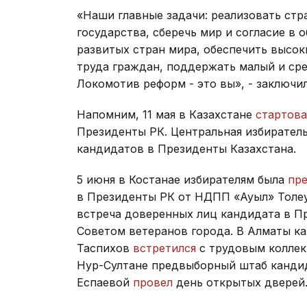
«Наши главные задачи: реализовать стр
государства, сберечь мир и согласие в 
развитых стран мира, обеспечить высок
труда граждан, поддержать малый и сре
Локомотив реформ - это вы», - заключи
Напомним, 11 мая в Казахстане
стартова
Президенты РК. Центральная избирател
кандидатов в Президенты Казахстана.
5 июня в Костанае избирателям была
пр
в Президенты РК от НДПП «Ауыл» Толеу
встреча доверенных лиц кандидата в П
Советом ветеранов города. В Алматы к
Таспихов
встретился
с трудовым коллек
Нур-Султане предвыборный штаб канди
Еспаевой
провел
день открытых дверей