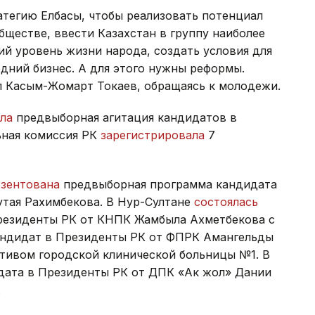
атегию Елбасы, чтобы реализовать потенциал
обществе, ввести Казахстан в группу наиболее
ий уровень жизни народа, создать условия для
дний бизнес. А для этого нужны реформы.
л Касым-Жомарт Токаев, обращаясь к молодежи.
ла
предвыборная агитация кандидатов в
ьная комиссия РК
зарегистрировала
7
езентована
предвыборная программа кандидата
тая Рахимбекова. В Нур-Султане
состоялась
резиденты РК от КНПК Жамбыла Ахметбекова с
андидат в Президенты РК от ФПРК Амангельды
тивом городской клинической больницы №1. В
дата в Президенты РК от ДПК «Ак жол» Дании
.