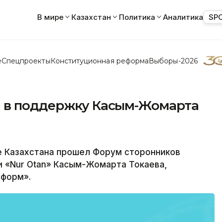
В мире
Казахстан
Политика
Аналитика
SP
е
Спецпроекты
Конституционная реформа
Выборы-2026
м в поддержку Касым-Жомарта
 Казахстана прошел Форум сторонников
и «Nur Otan» Касым-Жомарта Токаева,
нформ».