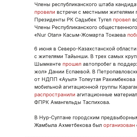
Члены республиканского штаба кандида
провели
встречи с местными жителями п
Президенты РК Садыбек Тугел
провел
вс
Члены Республиканского общественного
«Nur Otan» Касым-Жомарта Токаева
поб
6 июня в Северо-Казахстанской област
с жителями Тайынши. В трех самых круп
Шымкенте
прошел
автопробег в поддер
жол» Дании Еспаевой. В Петропавловск
от НДПП «Ауыл» Толеутая Рахимбекова
мобильной агитационной группы Карага
распространили
агитационные материал
ФПРК Амангельды Таспихова.
В Нур-Султане городским предвыборны
Жамбыла Ахметбекова был
организован