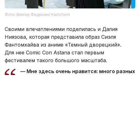
Фото: Виктор Федюнин/ Kazinform
Своими впечатлениями поделилась и Далия
Ниязова, которая представила образ Сиэля
Фантомхайва из аниме «Темный дворецкий».
Для нее Comic Con Astana стал первым
фестивалем такого большого масштаба.
— Мне здесь очень нравится: много разных
образов, интересных людей, магазинов
и ярмарок. Очень классные художники,
за которыми интересно наблюдать. Я была
на других фестивалях, но такого большого
масштаба вижу впервые, — сказала она.