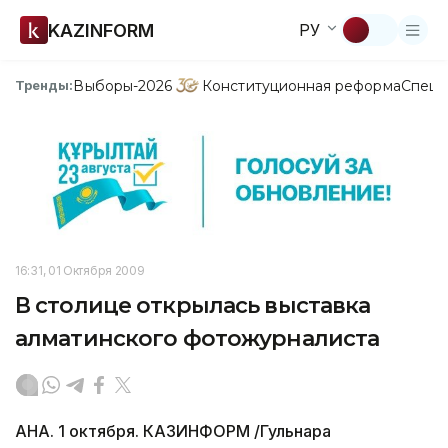
KAZINFORM
РУ
Выборы-2026
Конституционная реформа
Спецп
Тренды:
16:31, 01 Октября 2009
В столице открылась выставка
алматинского фотожурналиста
АНА. 1 октября. КАЗИНФОРМ /Гульнара