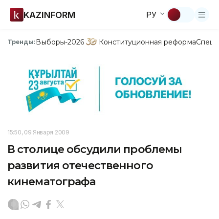
KAZINFORM
РУ
Выборы-2026
Конституционная реформа
Спецп
Тренды:
15:50, 09 Января 2009
В столице обсудили проблемы
развития отечественного
кинематографа