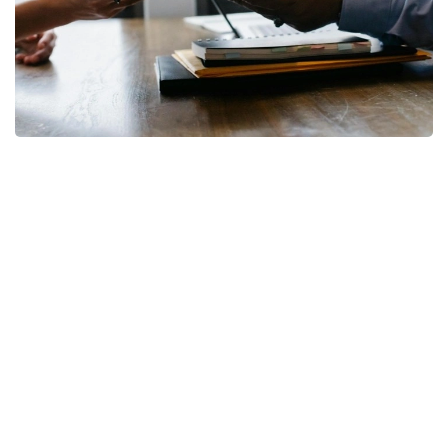
Фото: pixabay
— Коллективный трудовой договор, в
соответствии с требованиями Трудового
кодекса, может устанавливать
дополнительные льготы и гарантии для
работников. Наиболее распространенной
дополнительной гарантией являются
дополнительные трудовые отпуска,
гарантии для работников с семейными
обязанностями, а также дополнительные
выплаты, повышение гарантии оплаты