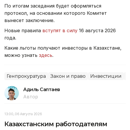
По итогам заседания будет оформляться
протокол, на основании которого Комитет
вынесет заключение.
Новые правила
вступят в силу
16 августа 2026
года.
Какие льготы получают инвесторы в Казахстане,
можно узнать
здесь
.
Генпрокуратура
Закон и право
Инвестиции
С
Адиль Саптаев
Автор
13:00, 06 Августа 2026
Казахстанским работодателям