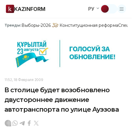
KAZINFORM
РУ
Выборы-2026
Конституционная реформа
Спецп
Тренды:
11:52, 18 Февраля 2009
В столице будет возобновлено
двустороннее движение
автотранспорта по улице Ауэзова