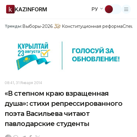
KAZINFORM
РУ
Выборы-2026
Конституционная реформа
Спецп
Тренды:
08:41, 31 Января 2014
«В степном краю взращенная
душа»: стихи репрессированного
поэта Васильева читают
павлодарские студенты