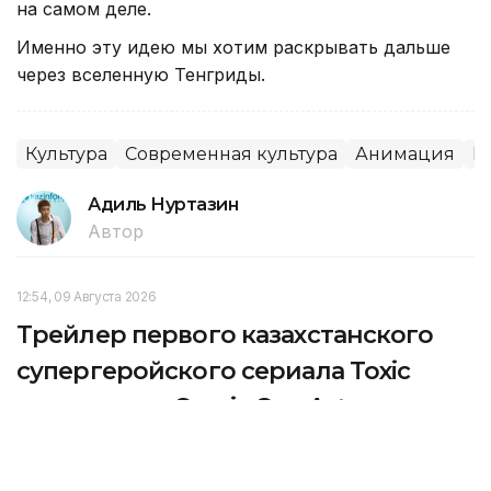
на самом деле.
Именно эту идею мы хотим раскрывать дальше
через вселенную Тенгриды.
Культура
Современная культура
Анимация
К
Адиль Нуртазин
Автор
12:54, 09 Августа 2026
Трейлер первого казахстанского
супергеройского сериала Toxic
показали на Comic Con Astana