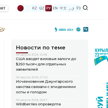
KZ
QZ
РУ
EN
中文
ق ز
ЎЗ
ORT
Новости по теме
06 августа 2026, 10:48
США вводят визовые залоги до
$250 тысяч для отдельных
заявителей
06 августа 2026, 07:30
Исчезновение Джунгарского
ханства связали с эпидемиями
оспы и голодом
06 августа 2026, 05:57
Wildberries опровергла