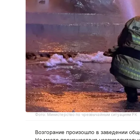
Фото: Министерство по чрезвычайным ситуациям РК
Возгорание произошло в заведении обще
На место происшествия незамедлитель