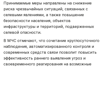
Принимаемые меры направлены на снижение
риска чрезвычайных ситуаций, связанных с
селевыми явлениями, а также повышение
безопасности населения, объектов
инфраструктуры и территорий, подверженных
селевой опасности.
В МЧС отмечают, что сочетание круглосуточного
наблюдения, автоматизированного контроля и
современных средств связи позволит повысить
эффективность раннего выявления угроз и
своевременного реагирования на возможные
селевые процессы.
Напомним, центр исследований землетрясений
Казахстана и Китая
откроют
в Алматы.
МЧС
Сель
Происшествия, ЧС
Горы
Алматинс