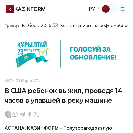
KAZINFORM
РУ
Выборы-2026
Конституционная реформа
Спецп
Тренды:
08:07, 09 Марта 2015
В США ребенок выжил, проведя 14
часов в упавшей в реку машине
АСТАНА. КАЗИНФОРМ - Полуторагодовалую