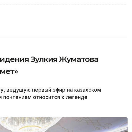
видения Зулкия Жуматова
рмет»
у, ведущую первый эфир на казахском
м почтением относится к легенде