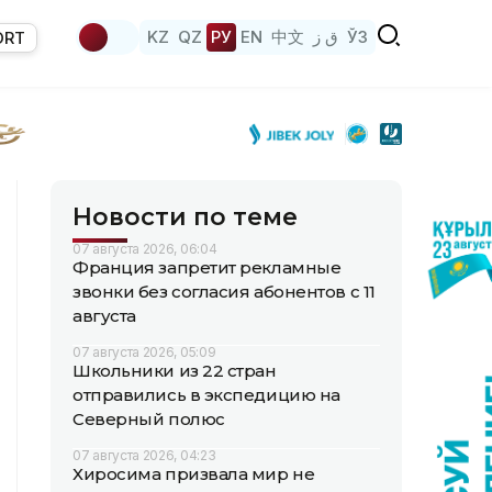
KZ
QZ
РУ
EN
中文
ق ز
ЎЗ
ORT
Новости по теме
07 августа 2026, 06:04
Франция запретит рекламные
звонки без согласия абонентов с 11
августа
07 августа 2026, 05:09
Школьники из 22 стран
отправились в экспедицию на
Северный полюс
07 августа 2026, 04:23
Хиросима призвала мир не