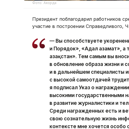
Фото: Акорда
Президент поблагодарил работников ср
участие в построении Справедливого, Ч
— Вы способствуете укоренен
и Порядок», «Адал азамат», а
Қазақстан». Тем самым вы вно
в обновление образа жизни и с
и в дальнейшем специалисты
с высокой самоотдачей трудит
я подписал Указ о награжден
высокими государственными н
в развитие журналистики и те
Среди награжденных есть и ве
свою сознательную жизнь инф
контексте мне хочется особо