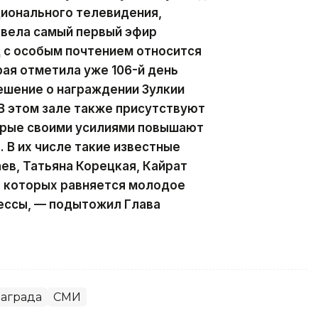
ционального телевидения,
 вела самый первый эфир
д с особым почтением относится
рая отметила уже 106-й день
ешение о награждении Зулкии
В этом зале также присутствуют
орые своими усилиями повышают
 В их числе такие известные
ев, Татьяна Корецкая, Кайрат
а которых равняется молодое
ессы, — подытожил Глава
аграда
СМИ