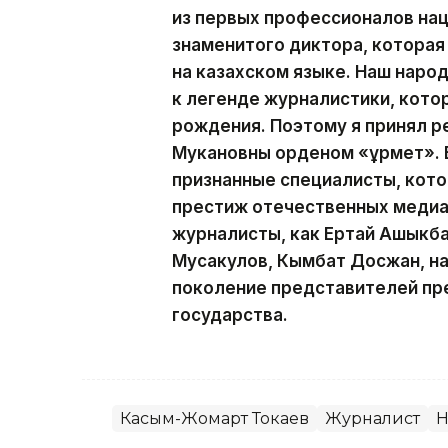
из первых профессионалов на
знаменитого диктора, которая
на казахском языке. Наш наро
к легенде журналистики, кото
рождения. Поэтому я принял р
Мукановны орденом «Құрмет». 
признанные специалисты, кот
престиж отечественных медиа.
журналисты, как Ертай Ашыкба
Мусакулов, Кымбат Досжан, н
поколение представителей пр
государства.
Касым-Жомарт Токаев
Журналист
Н