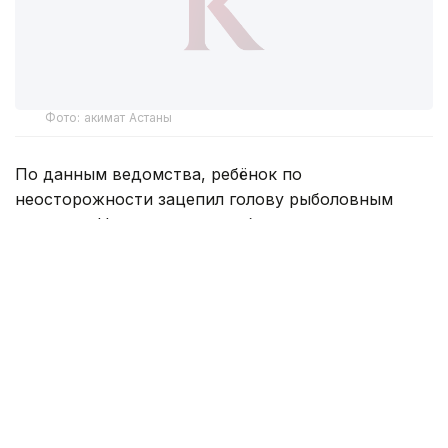
Фото: акимат Астаны
По данным ведомства, ребёнок по
неосторожности зацепил голову рыболовным
крючком. Находившиеся поблизости спасатели,
дежурившие на модульной капсуле, оперативно
оказали пострадавшему первую помощь до
прибытия бригады скорой медицинской помощи.
Кадр из видео
После прибытия медиков рыболовный крючок был
безопасно извлечён. Информация о состоянии