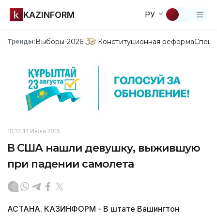
KAZINFORM
РУ
Выборы-2026
Конституционная реформа
Спецп
Тренды:
10:12, 14 Июля 2015
В США нашли девушку, выжившую
при падении самолета
АСТАНА. КАЗИНФОРМ - В штате Вашингтон