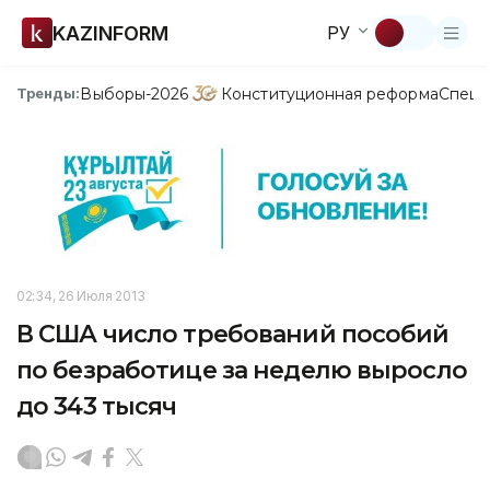
KAZINFORM
РУ
Выборы-2026
Конституционная реформа
Спецп
Тренды:
02:34, 26 Июля 2013
В США число требований пособий
по безработице за неделю выросло
до 343 тысяч