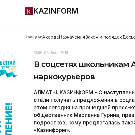
KAZINFORM
Акорда
Назначения
Закон и порядок
Дось
Тренды:
15:56, 06 Июня 2018
В соцсетях школьникам 
наркокурьеров
АЛМАТЫ. КАЗИНФОРМ - С наступление
стали получать предложения в социа
этом сегодня на прошедшей пресс-к
общественник Марианна Гурина, прав
подростков, кому предлагалась така
«Казинформ».