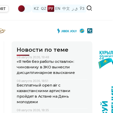
KZ
QZ
РУ
EN
中文
ق ز
ЎЗ
ORT
Новости по теме
08 августа 2026, 19:48
«Я тебя без работы оставлю»:
чиновнику в ЗКО вынесли
дисциплинарное взыскание
08 августа 2026, 18:51
Бесплатный open air с
казахстанскими артистами
пройдет в Астане на День
молодежи
08 августа 2026, 18:35