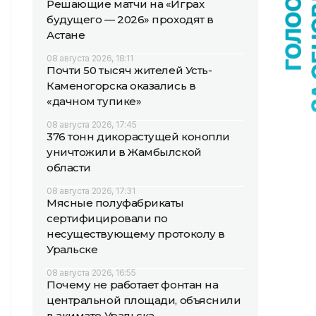
Решающие матчи на «Играх
будущего — 2026» проходят в
Астане
08 августа 2026, 18:11
Почти 50 тысяч жителей Усть-
Каменогорска оказались в
«дачном тупике»
08 августа 2026, 17:45
376 тонн дикорастущей конопли
уничтожили в Жамбылской
области
08 августа 2026, 17:31
Мясные полуфабрикаты
сертифицировали по
несуществующему протоколу в
Уральске
08 августа 2026, 16:55
Почему не работает фонтан на
центральной площади, объяснили
в акимате Уральска