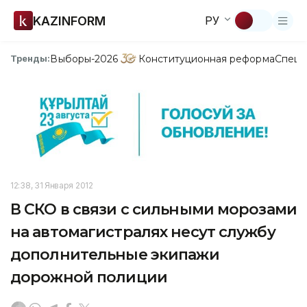
KAZINFORM
РУ
Выборы-2026
Конституционная реформа
Спецп
Тренды:
12:38, 31 Января 2012
В СКО в связи с сильными морозами
на автомагистралях несут службу
дополнительные экипажи
дорожной полиции