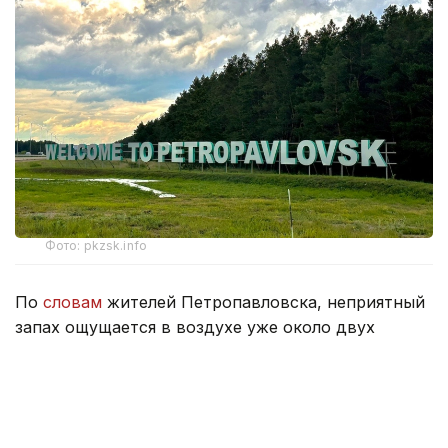
Фото: pkzsk.info
По
словам
жителей Петропавловска, неприятный
запах ощущается в воздухе уже около двух
недель и распространился практически по всему
городу.
По их словам, если раньше он напоминал запах
тухлых яиц, то теперь больше похож на резкий