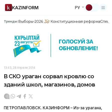
KAZINFORM
РУ
Выборы-2026
Конституционная реформа
Спецп
Тренды:
13:43, 28 Апреля 2014
В СКО ураган сорвал кровлю со
зданий школ, магазинов, домов
ПЕТРОПАВЛОВСК. КАЗИНФОРМ – Из-за урагана,