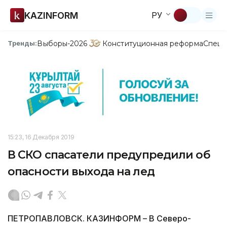
KAZINFORM
РУ
Выборы-2026
Конституционная реформа
Спецп
Тренды:
15:23, 16 Декабря 2019
В СКО спасатели предупредили об
опасности выхода на лед
ПЕТРОПАВЛОВСК. КАЗИНФОРМ – В Северо-