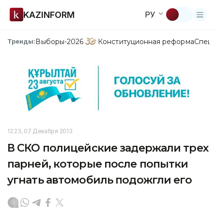
KAZINFORM
РУ
Выборы-2026
Конституционная реформа
Спецп
Тренды:
12:23, 07 Декабря 2013
В СКО полицейские задержали трех
парней, которые после попытки
угнать автомобиль подожгли его