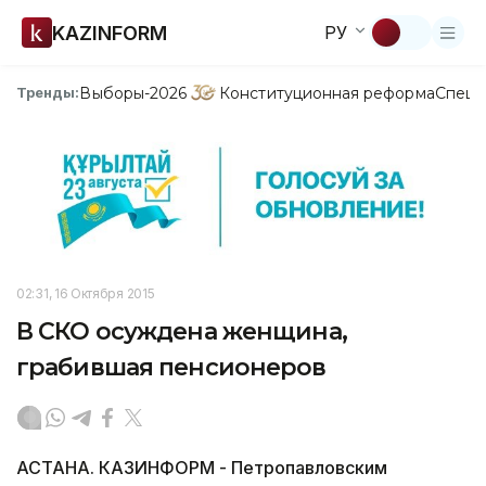
KAZINFORM
РУ
Выборы-2026
Конституционная реформа
Спецп
Тренды:
02:31, 16 Октября 2015
В СКО осуждена женщина,
грабившая пенсионеров
АСТАНА. КАЗИНФОРМ - Петропавловским