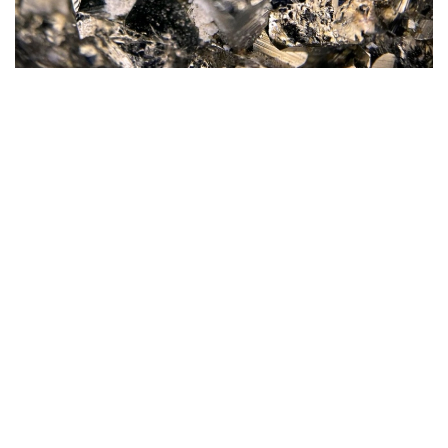
Фото: magnific.com
Согласно документу, срок эксплуатации рудника
на утвержденных запасах составит 16 лет.
При этом 13 лет предприятие будет работать
на проектной мощности 1 млн тонн руды в год.
Общая площадь участка недр, отведенного
под разработку месторождения, составляет 4,499
кв. км.
— Общая производительность в целом
по руднику принята 1000,0 тысяч тонн год,
с последующим затуханием. Срок
существования рудника на запасах,