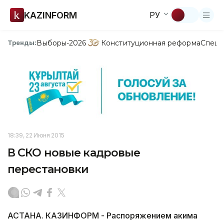
KAZINFORM
РУ
Выборы-2026
Конституционная реформа
Спецп
Тренды:
18:39, 22 Июня 2015
В СКО новые кадровые
перестановки
АСТАНА. КАЗИНФОРМ - Распоряжением акима