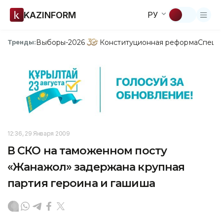
KAZINFORM
РУ
Выборы-2026
Конституционная реформа
Спецп
Тренды:
12:36, 29 Января 2009
В СКО на таможенном посту
«Жанажол» задержана крупная
партия героина и гашиша