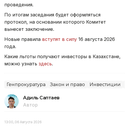
проведения.
По итогам заседания будет оформляться
протокол, на основании которого Комитет
вынесет заключение.
Новые правила
вступят в силу
16 августа 2026
года.
Какие льготы получают инвесторы в Казахстане,
можно узнать
здесь
.
Генпрокуратура
Закон и право
Инвестиции
С
Адиль Саптаев
Автор
13:00, 06 Августа 2026