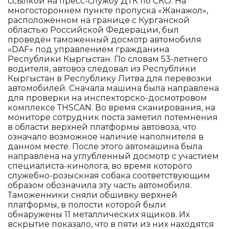
ссылкой на пресс-службу ДТК по СКО. На
многостороннем пункте пропуска «Жанажол»,
расположенном на границе с Курганской
областью Российской Федерации, был
проведён таможенный досмотр автомобиля
«DAF» под управлением гражданина
Республики Кыргыстан. По словам 53-летнего
водителя, автовоз следовал из Республики
Кыргыстан в Республику Литва для перевозки
автомобилей. Сначала машина была направлена
для проверки на инспекторско-досмотровом
комплексе ТHSCAN. Во время сканирования, на
мониторе сотрудник поста заметил потемнения
в области верхней платформы автовоза, что
означало возможное наличие наполнителя в
данном месте. После этого автомашина была
направлена на углубленный досмотр с участием
специалиста-кинолога, во время которого
служебно-розыскная собака соответствующим
образом обозначила эту часть автомобиля.
Таможенники сняли обшивку верхней
платформы, в полости которой были
обнаружены 11 металлических ящиков. Их
вскрытие показало, что в пяти из них находятся