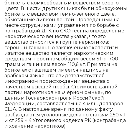
брикеты с комкообразным веществом серого
цвета. В шести других ящиках были обнаружены
брикеты с веществом тёмно-зелёного цвета,
обмотанные липкой лентой. Проведённый на
месте сотрудниками управления по борьбе с
контрабандой ДТК по СКО тест на определение
наркотического вещества указал, что это
вещество относится к группе наркотиков:
героин и гашиш. По заключению экспертизы
изъятое вещество является наркотическим
средством -героином, общим весом 51 кг 700
грамм и гашишем весом 110,6 кг. При этом на
брикетах с гашишем имеется надпись на
арабском языке, что свидетельствует об
иностранном происхождении вещества с
качеством высшей пробы. Стоимость данной
партии наркотиков на «чёрном рынке», по
данным Госнаркоконтроля Российской
Федерации, составляет свыше 4 млн. долларов
США. В настоящее время по данному факту
возбуждаются уголовные дела по статьям 250 ч.1
и ст 259 ч.4 Уголовного кодекса РК (контрабанда
и хранение наркотиков).