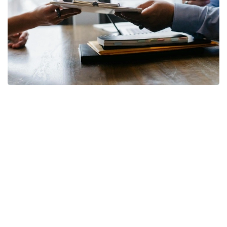
Фото: pixabay
— Коллективный трудовой договор, в
соответствии с требованиями Трудового
кодекса, может устанавливать
дополнительные льготы и гарантии для
работников. Наиболее распространенной
дополнительной гарантией являются
дополнительные трудовые отпуска,
гарантии для работников с семейными
обязанностями, а также дополнительные