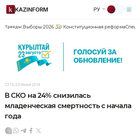
KAZINFORM
РУ
Выборы-2026
Конституционная реформа
Спецп
Тренды:
22:13, 02 Июня 2014
В СКО на 24% снизилась
младенческая смертность с начала
года