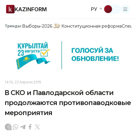
KAZINFORM
РУ
Выборы-2026
Конституционная реформа
Спецп
Тренды:
14:10, 22 Апреля 2015
В СКО и Павлодарской области
продолжаются противопаводковые
мероприятия