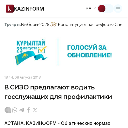
KAZINFORM
РУ
Выборы-2026
Конституционная реформа
Спецп
Тренды:
18:44, 08 Августа 2018
В СИЗО предлагают водить
госслужащих для профилактики
АСТАНА. КАЗИНФОРМ - Об этических нормах