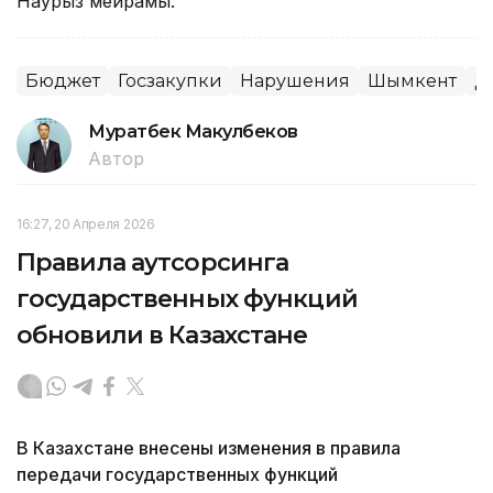
Наурыз мейрамы.
Бюджет
Госзакупки
Нарушения
Шымкент
Д
Муратбек Макулбеков
Автор
16:27, 20 Апреля 2026
Правила аутсорсинга
государственных функций
обновили в Казахстане
В Казахстане внесены изменения в правила
передачи государственных функций