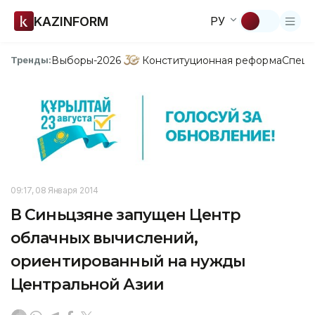
KAZINFORM
РУ
Выборы-2026
Конституционная реформа
Спецп
Тренды:
09:17, 08 Января 2014
В Синьцзяне запущен Центр
облачных вычислений,
ориентированный на нужды
Центральной Азии