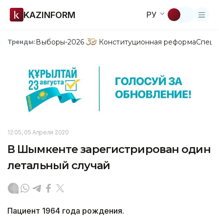
KAZINFORM
РУ
Выборы-2026
Конституционная реформа
Спецп
Тренды:
12:05, 05 Апреля 2020
В Шымкенте зарегистрирован один
летальный случай
Пациент 1964 года рождения.