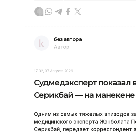
без автора
Автор
17:32, 07 Августа 2026
Судмедэксперт показал в
Серикбай — на манекене 
Одним из самых тяжелых эпизодов з
медицинского эксперта Жанболата П
Серикбай, передает корреспондент а