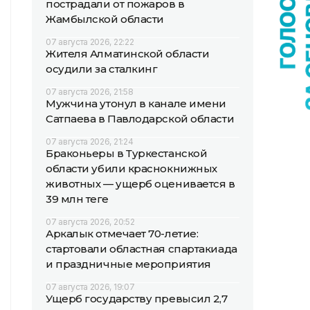
пострадали от пожаров в
Жамбылской области
07 августа 2026, 22:22
Жителя Алматинской области
осудили за сталкинг
07 августа 2026, 21:58
Мужчина утонул в канале имени
Сатпаева в Павлодарской области
07 августа 2026, 21:24
Браконьеры в Туркестанской
области убили краснокнижных
животных — ущерб оценивается в
39 млн теңге
07 августа 2026, 20:52
Аркалык отмечает 70-летие:
стартовали областная спартакиада
и праздничные мероприятия
07 августа 2026, 19:07
Ущерб государству превысил 2,7