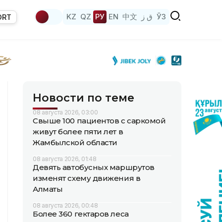
KZ
QZ
РУ
EN
中文
ق ز
ЎЗ
ORT
Новости по теме
08 августа 2026, 03:00
Свыше 100 пациентов с саркомой
живут более пяти лет в
Жамбылской области
08 августа 2026, 01:48
Девять автобусных маршрутов
изменят схему движения в
Алматы
08 августа 2026, 00:48
Более 360 гектаров леса