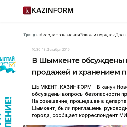
KAZINFORM
Акорда
Назначения
Закон и порядок
Дось
Тренды:
10:30, 13 Декабря 2019
В Шымкенте обсуждены в
продажей и хранением п
ШЫМКЕНТ. КАЗИНФОРМ – В канун Нов
обсуждены вопросы безопасности пр
На совещание, прошедшее в департа
Шымкент, были приглашены руководи
города, сообщает корреспондент МИ