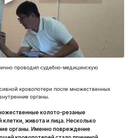
 лично проводил судебно-медицинскую
ассивной кровопотери после множественных
внутренние органы.
множественные колото-резаные
й клетки, живота и лица. Несколько
ние органы. Именно повреждение
ующей кровопотерей стало причиной