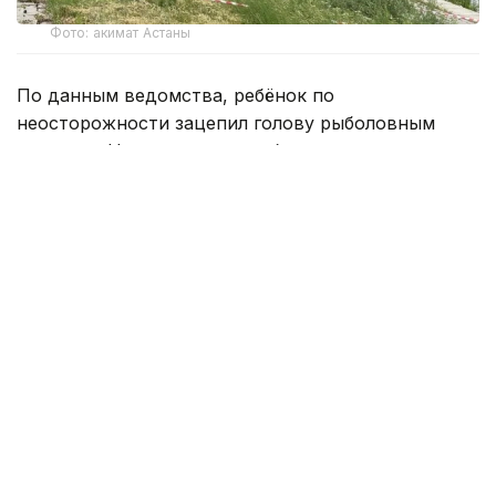
Фото: акимат Астаны
По данным ведомства, ребёнок по
неосторожности зацепил голову рыболовным
крючком. Находившиеся поблизости спасатели,
дежурившие на модульной капсуле, оперативно
оказали пострадавшему первую помощь до
прибытия бригады скорой медицинской помощи.