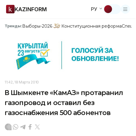
KAZINFORM
РУ
Выборы-2026
Конституционная реформа
Спецп
Тренды:
11:42, 18 Марта 2010
В Шымкенте «КамАЗ» протаранил
газопровод и оставил без
газоснабжения 500 абонентов