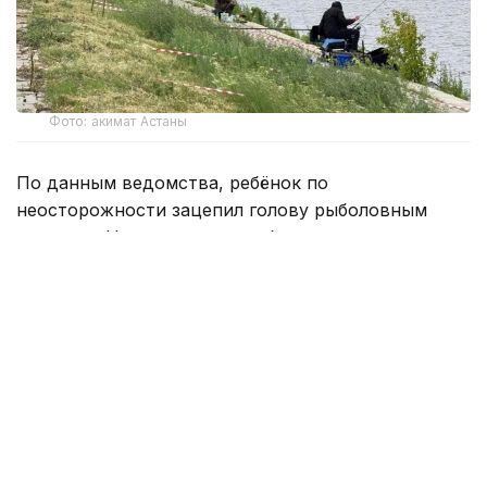
Фото: акимат Астаны
По данным ведомства, ребёнок по
неосторожности зацепил голову рыболовным
крючком. Находившиеся поблизости спасатели,
дежурившие на модульной капсуле, оперативно
оказали пострадавшему первую помощь до
прибытия бригады скорой медицинской помощи.