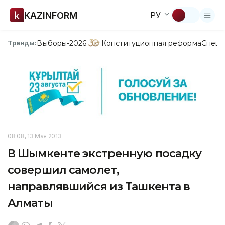
KAZINFORM
РУ
Выборы-2026
Конституционная реформа
Спецп
Тренды:
08:08, 13 Мая 2013
В Шымкенте экстренную посадку
совершил самолет,
направлявшийся из Ташкента в
Алматы