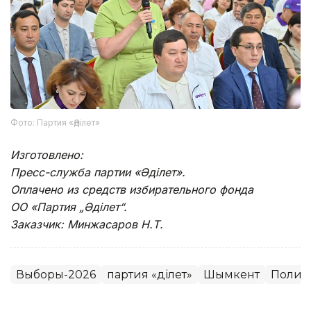
Фото: Партия «Әділет»
Изготовлено:
Пресс-служба партии «Әділет».
Оплачено из средств избирательного фонда
ОО «Партия „Әділет“.
Заказчик: Минжасаров Н.Т.
Выборы-2026
партия «Әділет»
Шымкент
Полит
Динара Сугурбаева