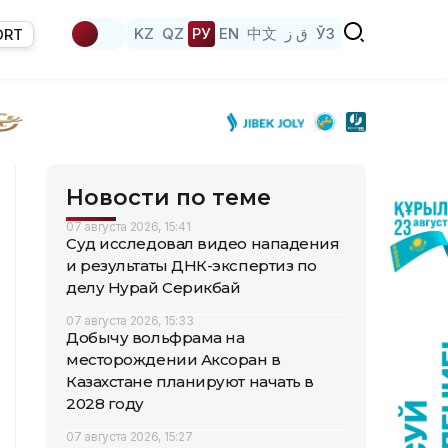
KZ
QZ
РУ
EN
中文
ق ز
ЎЗ
ORT
Новости по теме
07 августа 2026, 15:41
Суд исследовал видео нападения
и результаты ДНК-экспертиз по
делу Нурай Серикбай
07 августа 2026, 15:33
Добычу вольфрама на
месторождении Аксоран в
Казахстане планируют начать в
2028 году
07 августа 2026, 15:27