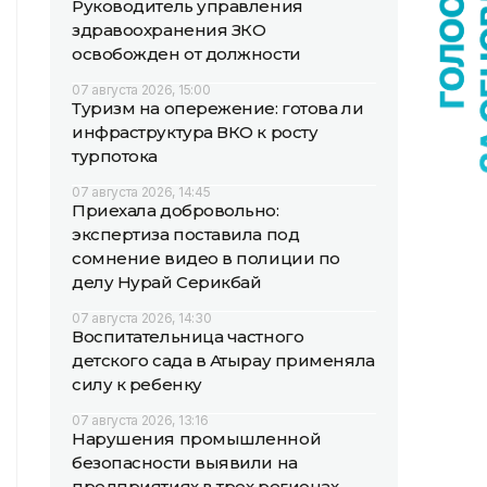
Руководитель управления
здравоохранения ЗКО
освобожден от должности
07 августа 2026, 15:00
Туризм на опережение: готова ли
инфраструктура ВКО к росту
турпотока
07 августа 2026, 14:45
Приехала добровольно:
экспертиза поставила под
сомнение видео в полиции по
делу Нурай Серикбай
07 августа 2026, 14:30
Воспитательница частного
детского сада в Атырау применяла
силу к ребенку
07 августа 2026, 13:16
Нарушения промышленной
безопасности выявили на
предприятиях в трех регионах