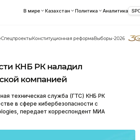
В мире
Казахстан
Политика
Аналитика
SP
е
Спецпроекты
Конституционная реформа
Выборы-2026
сти КНБ РК наладил
йской компанией
ая техническая служба (ГТС) КНБ РК
стве в сфере кибербезопасности с
ologies, передает корреспондент МИА