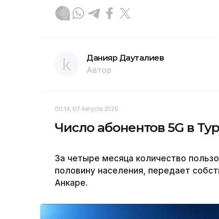
Данияр Дауталиев
Автор
00:14, 07 Августа 2026
Число абонентов 5G в Ту
За четыре месяца количество пользо
половину населения, передает собст
Анкаре.