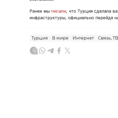
Ранее мы
писали
, что Турция сделала 
инфраструктуры, официально перейдя на
Турция
В мире
Интернет
Связь, ТВ
Акжигит Чукубаев
Автор
17:21, 05 Августа 2026
Казахстан завершил мор