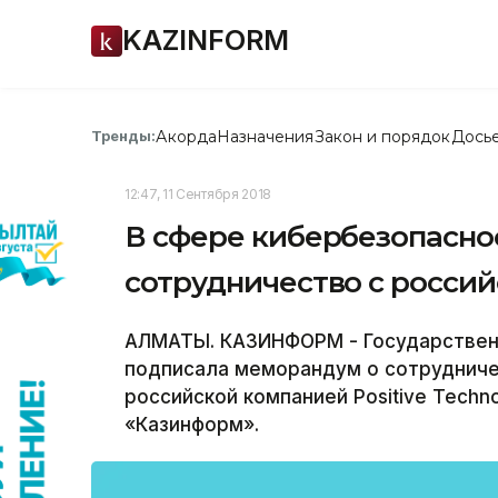
KAZINFORM
Акорда
Назначения
Закон и порядок
Дось
Тренды:
12:47, 11 Сентября 2018
В сфере кибербезопасно
сотрудничество с росси
АЛМАТЫ. КАЗИНФОРМ - Государственн
подписала меморандум о сотрудниче
российской компанией Positive Techn
«Казинформ».