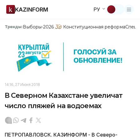
KAZINFORM
РУ
Выборы-2026
Конституционная реформа
Спецп
Тренды:
14:16, 27 Июня 2018
В Северном Казахстане увеличат
число пляжей на водоемах
ПЕТРОПАВЛОВСК. КАЗИНФОРМ - В Северо-