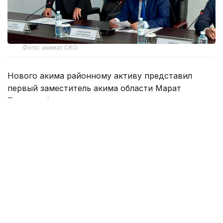
Фото: акимат СКО
Нового акима районному активу представил
первый заместитель акима области Марат
Тасмаганбетов.
Нурлан Зарапович более 20 лет работает на
государственной службе. За годы трудовой
деятельности прошел путь от главного
специалиста в сфере сельского хозяйства до
заместителя акима района.
До назначения занимал должность
исполнительного секретаря Кызылжарского
районного филиала партии «AMANAT».