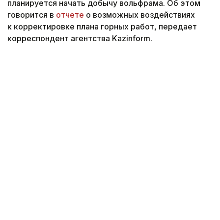
планируется начать добычу вольфрама. Об этом
говорится в
отчете
о возможных воздействиях
к корректировке плана горных работ, передает
корреспондент агентства Kazinform.
Фото: magnific.com
Согласно документу, срок эксплуатации рудника