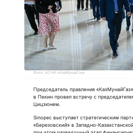
Фото: АО НК «КазМунайГаз»
Председатель правления «КазМунайГаз» 
в Пекин провел встречу с председателе
Цицзюнем.
Sinopec выступает стратегическим пар
«Березовский» в Западно-Казахстанской 
при этом разведочный этап финансирует