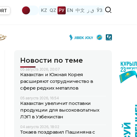
KZ
QZ
РУ
EN
中文
ق ز
ЎЗ
ORT
Новости по теме
05 августа 2026, 20:07
Казахстан и Южная Корея
расширяют сотрудничество в
сфере редких металлов
05 августа 2026, 16:54
Казахстан увеличит поставки
продукции для высоковольтных
ЛЭП в Узбекистан
04 августа 2026, 18:02
Токаев поздравил Пашиняна с