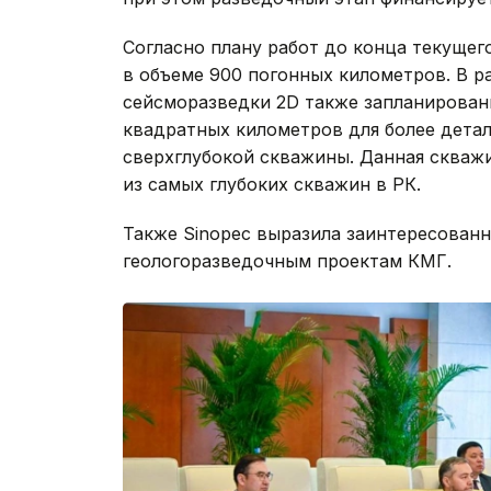
Согласно плану работ до конца текущег
в объеме 900 погонных километров. В 
сейсморазведки 2D также запланирован
квадратных километров для более дета
сверхглубокой скважины. Данная скважи
из самых глубоких скважин в РК.
Также Sinopec выразила заинтересован
геологоразведочным проектам КМГ.