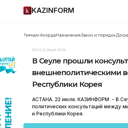
KAZINFORM
Акорда
Назначения
Закон и порядок
Дось
Тренды:
08:31, 22 Июля 2009
В Сеуле прошли консуль
внешнеполитическими в
Республики Корея
АСТАНА. 22 июля. КАЗИНФОРМ - В Сеу
политических консультаций между м
и Республики Корея.