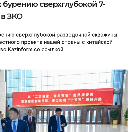
к бурению сверхглубокой 7-
в ЗКО
урению сверхглубокой разведочной скважины
естного проекта нашей страны с китайской
во Kazinform со ссылкой