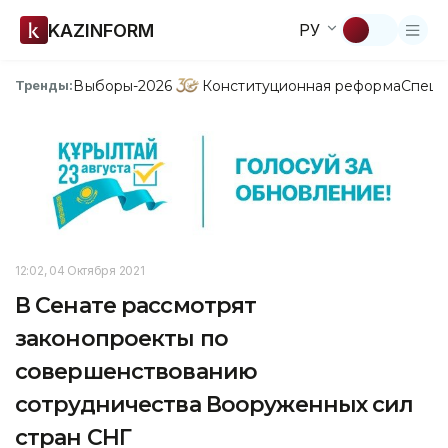
KAZINFORM
РУ
Выборы-2026
Конституционная реформа
Спецп
Тренды:
12:02, 04 Октября 2021
В Сенате рассмотрят
законопроекты по
совершенствованию
сотрудничества Вооруженных сил
стран СНГ