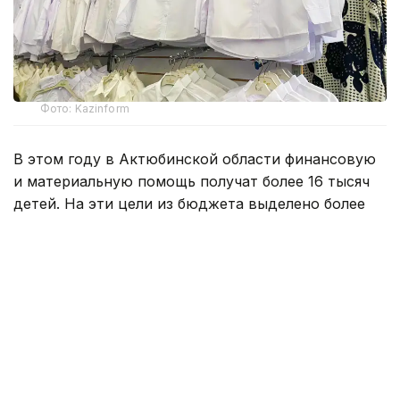
Фото: Kazinform
В этом году в Актюбинской области финансовую
и материальную помощь получат более 16 тысяч
детей. На эти цели из бюджета выделено более
800 млн тенге. Помощь в подготовке к школе
окажут учащимся села Карауылкельды, где
объявлен режим чрезвычайной ситуации.
— Единовременная помощь также будет
оказана детям из семей, имущество
которых пострадало в результате
стихийного бедствия. Всего
насчитывается 110 семей. В этих семьях