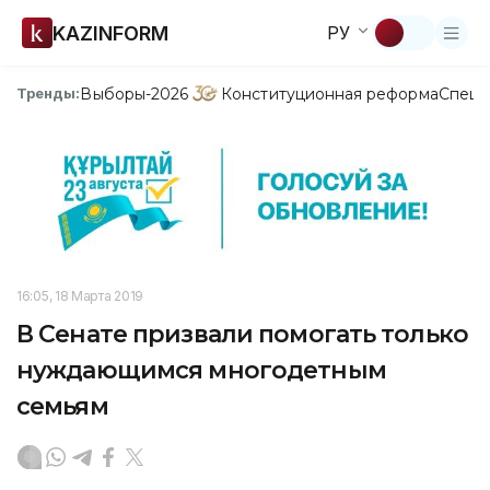
KAZINFORM
РУ
Выборы-2026
Конституционная реформа
Спецп
Тренды:
16:05, 18 Марта 2019
В Сенате призвали помогать только
нуждающимся многодетным
семьям