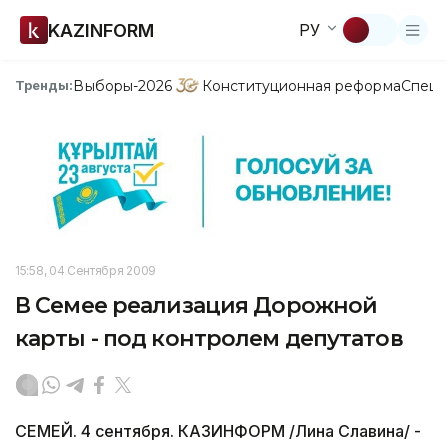
KAZINFORM
РУ
Выборы-2026
Конституционная реформа
Спецп
Тренды:
15:58, 04 Сентября 2009
В Семее реализация Дорожной
карты - под контролем депутатов
СЕМЕЙ. 4 сентября. КАЗИНФОРМ /Лина Славина/ -