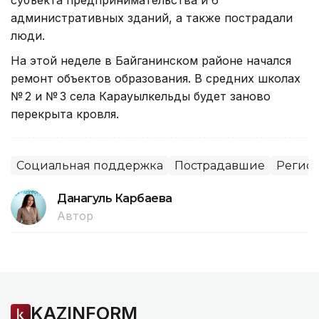
субъекта предпринимательства и 6
административных зданий, а также пострадали
люди.
На этой неделе в Байганинском районе начался
ремонт объектов образования. В средних школах
№ 2 и № 3 села Карауылкельды будет заново
перекрыта кровля.
Социальная поддержка
Пострадавшие
Регион
Данагуль Карбаева
Автор
KAZINFORM