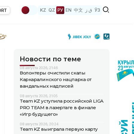
KZ
QZ
РУ
EN
中文
ق ز
ЎЗ
ORT
Новости по теме
08 августа 2026, 21:46
Волонтеры очистили скалы
Каркаралинского нацпарка от
вандальных надписей
08 августа 2026, 21:05
Team KZ уступила российской LIGA
PRO TEAM в лазертаге в финале
«Игр будущего»
08 августа 2026, 20:24
Team KZ выиграла первую карту