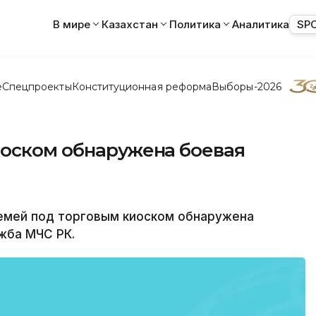
В мире
Казахстан
Политика
Аналитика
SP
е
Спецпроекты
Конституционная реформа
Выборы-2026
иоском обнаружена боевая
Семей под торговым киоском обнаружена
жба МЧС РК.