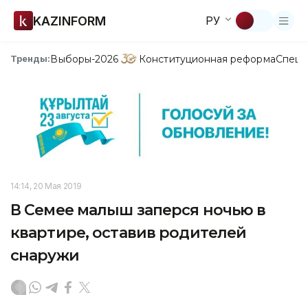
KAZINFORM
РУ
Выборы-2026
Конституционная реформа
Спецп
Тренды:
14:14, 20 Мая 2019
В Семее малыш заперся ночью в
квартире, оставив родителей
снаружи