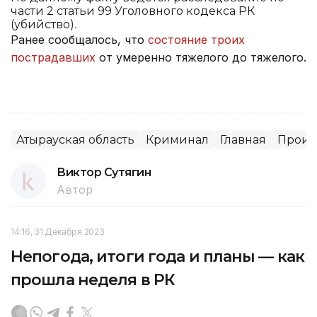
части 2 статьи 99 Уголовного кодекса РК
(убийство).
Ранее сообщалось, что
состояние троих
пострадавших
от умеренно тяжелого до тяжелого.
Атырауская область
Криминал
Главная
Проис
Виктор Сутягин
Автор
14:16, 31 Декабря 2023
Непогода, итоги года и планы — как
прошла неделя в РК