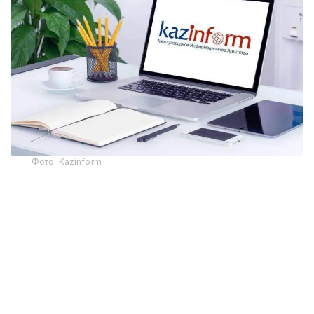
Фото: Kazinform
Самая крупная трагедия на шахте
28 октября на шахте имени Костенко в
Карагандинской области, принадлежащей
компании «АрселорМиттал Темиртау»,
прогремел
взрыв. Предположительно, по информации
компании, в лаве произошел взрыв газометана.
На момент аварии в шахте находилось 252