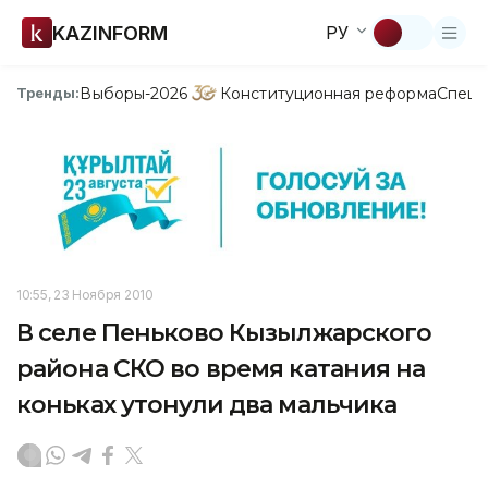
KAZINFORM
РУ
Выборы-2026
Конституционная реформа
Спецп
Тренды:
10:55, 23 Ноября 2010
В селе Пеньково Кызылжарского
района СКО во время катания на
коньках утонули два мальчика