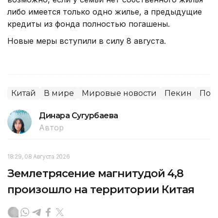
либо имеется только одно жилье, а предыдущие
кредиты из фонда полностью погашены.
Новые меры вступили в силу 8 августа.
Китай
В мире
Мировые новости
Пекин
Пок
Динара Сугурбаева
Автор
18:29, 08 Августа 2026
Землетрясение магнитудой 4,8
произошло на территории Китая