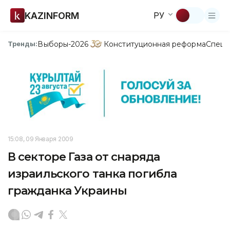
KAZINFORM
РУ
Выборы-2026
Конституционная реформа
Спецп
Тренды:
15:08, 09 Января 2009
В секторе Газа от снаряда
израильского танка погибла
гражданка Украины