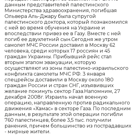
данным представителей палестинского
Министерства здравоохранения, погибшая
Ольвера Аль-Джару была супругой
палестинского доктора, который познакомился
с ней во время обучения на Украине и
впоследствии привез ее в Газу. Вместе с ней
погиб ее двухлетний сын.Сегодня же утром
самолет МЧС России доставил в Москву 62
человека, среди которых 17 россиян и 45
граждан Украины. Прибывший рейс стал
вторым этапом эвакуации, которую
осуществляют из зоны палестино-израильского
конфликта самолеты МЧС РФ. 3 января
спецрейсы доставили в Москву около 180
граждан России и стран СНГ, изъявивших
желание покинуть сектор Газа.Напомним, 27
декабря 2008г. Израиль начал военную
операцию, направленную против радикального
движения «Хамас» в секторе Газа. По последним
данным, в результате этой операции погибли
760 палестинцев, более 3,5 тыс. получили
ранения, причем большинство из пострадавших
- мирные жители.