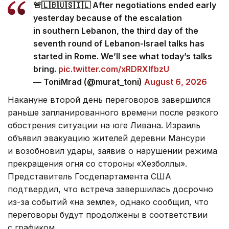
🚨🇱🇧🇺🇸🇮🇱 After negotiations ended early
yesterday because of the escalation
in southern Lebanon, the third day of the
seventh round of Lebanon-Israel talks has
started in Rome. We’ll see what today’s talks
bring.
pic.twitter.com/xRDRXlfbzU
— ToniMrad (@murat_toni)
August 6, 2026
Накануне второй день переговоров завершился
раньше запланированного времени после резкого
обострения ситуации на юге Ливана. Израиль
объявил эвакуацию жителей деревни Мансури
и возобновил удары, заявив о нарушении режима
прекращения огня со стороны «Хезболлы».
Представитель Госдепартамента США
подтвердил, что встреча завершилась досрочно
из-за событий «на земле», однако сообщил, что
переговоры будут продолжены в соответствии
с графиком.