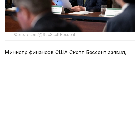
Фото: x.com/@SecScottBessent
Министр финансов США Скотт Бессент заявил,
что Вашингтон и Тегеран могут уже во вторник
или среду достичь соглашения о возобновлении
свободного судоходства через Ормузский пролив.
— Мы ведем переговоры с иранцами,
и есть шанс, что сегодня или завтра
сможем заключить соглашение
об открытии пролива и приблизиться
к более нормализованной ситуации в этом
конфликте, — сказал Бессент в эфире
телеканала CNBC.