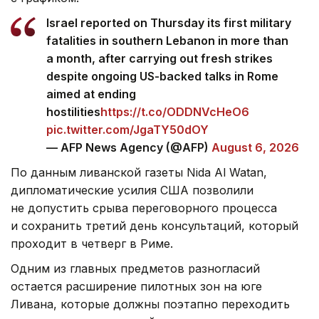
Israel reported on Thursday its first military
fatalities in southern Lebanon in more than
a month, after carrying out fresh strikes
despite ongoing US-backed talks in Rome
aimed at ending
hostilities
https://t.co/ODDNVcHeO6
pic.twitter.com/JgaTY50dOY
— AFP News Agency (@AFP)
August 6, 2026
По данным ливанской газеты Nida Al Watan,
дипломатические усилия США позволили
не допустить срыва переговорного процесса
и сохранить третий день консультаций, который
проходит в четверг в Риме.
Одним из главных предметов разногласий
остается расширение пилотных зон на юге
Ливана, которые должны поэтапно переходить