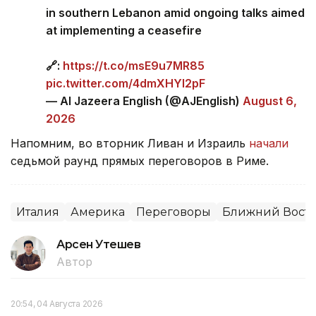
in southern Lebanon amid ongoing talks aimed
at implementing a ceasefire
🔗:
https://t.co/msE9u7MR85
pic.twitter.com/4dmXHYl2pF
— Al Jazeera English (@AJEnglish)
August 6,
2026
Напомним, во вторник Ливан и Израиль
начали
седьмой раунд прямых переговоров в Риме.
Италия
Америка
Переговоры
Ближний Вост
Арсен Утешев
Автор
20:54, 04 Августа 2026