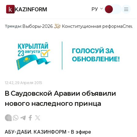
KAZINFORM
РУ
Выборы-2026
Конституционная реформа
Спецп
Тренды:
12:42, 29 Апреля 2015
В Саудовской Аравии объявили
нового наследного принца
АБУ-ДАБИ. КАЗИНФОРМ - В эфире