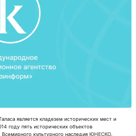
аласа является кладезем исторических мест и
2014 году пять исторических объектов
 Всемирного культурного наследия ЮНЕСКО.