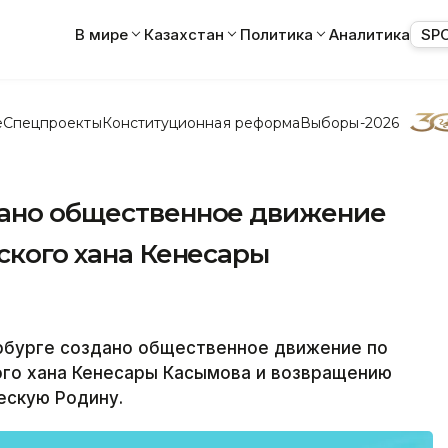
В мире
Казахстан
Политика
Аналитика
SP
е
Спецпроекты
Конституционная реформа
Выборы-2026
дано общественное движение
хского хана Кенесары
рбурге создано общественное движение по
ого хана Кенесары Касымова и возвращению
ескую Родину.