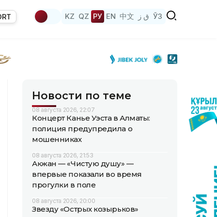
KZ
QZ
РУ
EN
中文
ق ز
ЎЗ
ORT
Новости по теме
08 августа 2026, 22:07
Концерт Канье Уэста в Алматы:
полиция предупредила о
мошенниках
08 августа 2026, 21:53
Акжан — «Чистую душу» —
впервые показали во время
прогулки в поле
08 августа 2026, 20:00
Звезду «Острых козырьков»