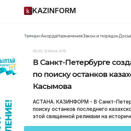
KAZINFORM
Акорда
Назначения
Закон и порядок
Дось
Тренды:
05:40, 12 Июля 2015
В Санкт-Петербурге соз
по поиску останков каза
Касымова
АСТАНА. КАЗИНФОРМ - В Санкт-Пете
поиску останков последнего казахск
этой священной реликвии на историч