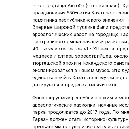
Это городища Актобе (Степнинское), Кул
празднования 550-летия Казахского хан
памятника республиканского значения -
Впервые широкой публике были предста
археологических работ на городище Тар
Центрального рынка начались раскопки
40 тысяч артефактов VI - XII веков, сред
медресе и алтарь зороастрийцев, около
тюргешской эпохи и Кокандского ханства
экспонироваться в нашем музее. Это бу
единственный в Казахстане музей под 
датируется в пределах тысячи лет».
Финансируемые республиканским и ме
археологические раскопки, научные исс
парка продолжатся до 2017 года. По м
Тараз» должен стать историко-культур
призванным популяризировать историче