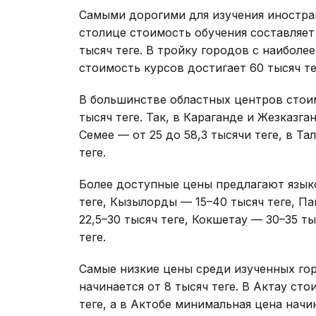
Самыми дорогими для изучения иностран
столице стоимость обучения составляет 
тысяч теңге. В тройку городов с наибо
стоимость курсов достигает 60 тысяч тең
В большинстве областных центров стоим
тысяч теңге. Так, в Караганде и Жезказга
Семее — от 25 до 58,3 тысячи теңге, в Т
теңге.
Более доступные цены предлагают язык
теңге, Кызылорды — 15–40 тысяч теңге, П
22,5–30 тысяч теңге, Кокшетау — 30–35 ты
теңге.
Самые низкие цены среди изученных гор
начинается от 8 тысяч теңге. В Актау ст
теңге, а в Актобе минимальная цена начин