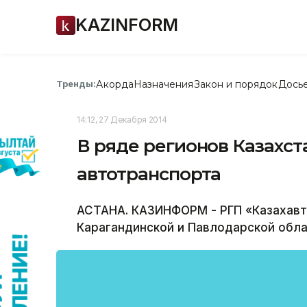
KAZINFORM
Акорда
Назначения
Закон и порядок
Дось
Тренды:
14:12, 27 Декабря 2014
В ряде регионов Казахс
автотранспорта
АСТАНА. КАЗИНФОРМ - РГП «Казахавт
Карагандинской и Павлодарской обла