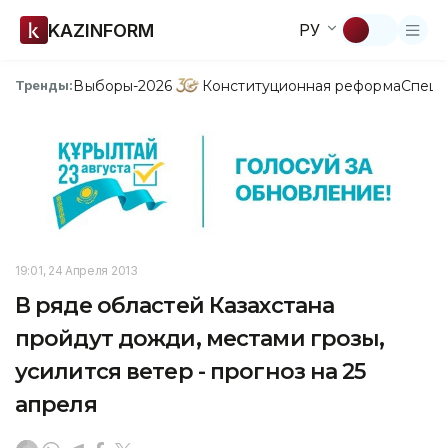
KAZINFORM
РУ
Выборы-2026
Конституционная реформа
Спецп
Тренды:
19:01, 24 Апреля 2013
В ряде областей Казахстана
пройдут дожди, местами грозы,
усилится ветер - прогноз на 25
апреля