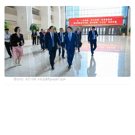
Фото: АО НК «КазМунайГаз»
Председатель правления «КазМунайГаз» (КМГ)
Асхат Хасенов во время рабочего визита в Пекин
провел встречу с председателем совета
директоров Sinopec Group Хоу Цицзюнем.
Sinopec выступает стратегическим партнером