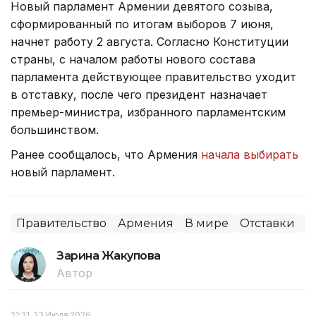
Новый парламент Армении девятого созыва,
сформированный по итогам выборов 7 июня,
начнет работу 2 августа. Согласно Конституции
страны, с началом работы нового состава
парламента действующее правительство уходит
в отставку, после чего президент назначает
премьер-министра, избранного парламентским
большинством.
Ранее сообщалось, что Армения
начала выбирать
новый парламент.
Правительство
Армения
В мире
Отставки
П
Зарина Жакупова
Автор
21:31, 23 Июля 2026