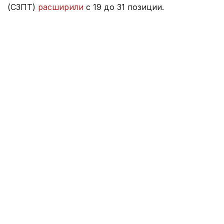
(СЗПТ)
расширили
с 19 до 31 позиции.
Ранее министр торговли ответил, как цены
на топливо и возможное повышение тарифов
на электроэнергию
могут повлиять
на стоимость
продуктов питания.
Правительство
Серик Жумангарин
Казахстан
Зарина Жакупова
Автор
12:47, 22 Июля 2026
Новое правительство Молдовы
официально вступило в должность