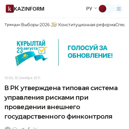
KAZINFORM
РУ
Выборы-2026
Конституционная реформа
Спецп
Тренды:
10:05, 15 Октября 2011
В РК утверждена типовая система
управления рисками при
проведении внешнего
государственного финконтроля