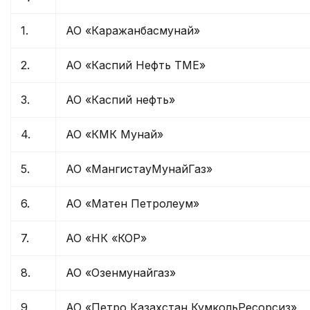
1.
АО «Каражанбасмунай»
2.
АО «Каспий Нефть ТМЕ»
3.
АО «Каспий нефть»
4.
АО «КМК Мунай»
5.
АО «МангистауМунайГаз»
6.
АО «Матен Петролеум»
7.
АО «НК «КОР»
8.
АО «Озенмунайгаз»
9.
АО «Петро Казахстан КумкольРесорсиз»