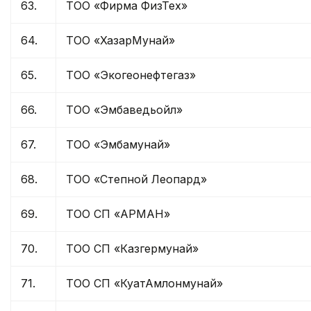
63.
ТОО «Фирма ФизТех»
64.
ТОО «ХазарМунай»
65.
ТОО «Экогеонефтегаз»
66.
ТОО «Эмбаведьойл»
67.
ТОО «Эмбамунай»
68.
ТОО «Степной Леопард»
69.
ТОО СП «АРМАН»
70.
ТОО СП «Казгермунай»
71.
ТОО СП «КуатАмлонмунай»