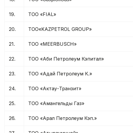
19.
ТОО «FIAL»
20.
ТОО«KAZPETROL GROUP»
21.
ТОО «MEERBUSCH»
22.
ТОО «Аби Петролеум Кэпитал»
23.
ТОО «Адай Петролеум К.»
24.
ТОО «Актау-Транзит»
25.
ТОО «Амангельды Газ»
26.
ТОО «Арал Петролеум Кэп.»
27.
ТОО «Атыраумунай»