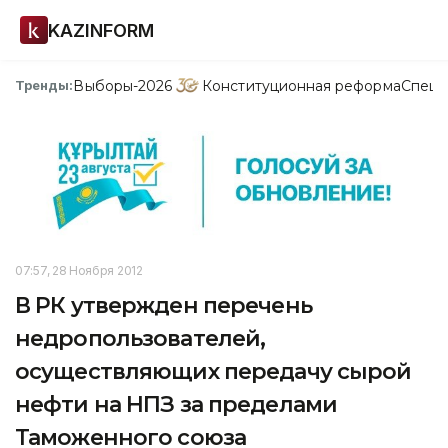
KAZINFORM
Выборы-2026
Конституционная реформа
Спецп
Тренды:
07:57, 28 Ноября 2012
В РК утвержден перечень
недропользователей,
осуществляющих передачу сырой
нефти на НПЗ за пределами
Таможенного союза