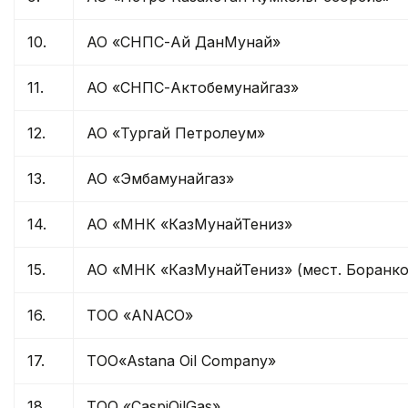
10.
АО «СНПС-Ай ДанМунай»
11.
АО «СНПС-Актобемунайгаз»
12.
АО «Тургай Петролеум»
13.
АО «Эмбамунайгаз»
14.
АО «МНК «КазМунайТениз»
15.
АО «МНК «КазМунайТениз» (мест. Боранко
16.
ТОО «ANACO»
17.
ТОО«Astana Oil Company»
18.
ТОО «CaspiOilGas»